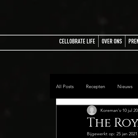
CELLOBRATE LIFE
OVER ONS
PRE
All Posts
Recepten
Nieuws
Koreman's
10 jul 2
The Roy
Bijgewerkt op:
25 jan 2021