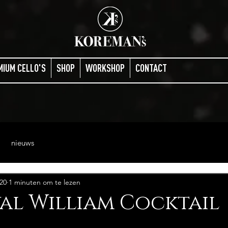
MIUM CELLO'S
SHOP
WORKSHOP
CONTACT
nieuws
020
1 minuten om te lezen
al William Cocktail