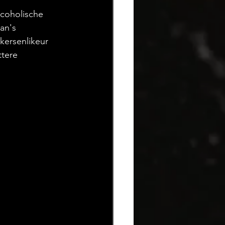
lcoholische 
an's 
kersenlikeur 
ttere 