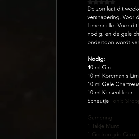
Beoordeeld met NaN
De zon laat dit week
versnapering. Voor 
Limoncello. Voor dit
nodig. en de gele ch
ondertoon wordt ver
Nodig:
40 ml Gin 
10 ml Koreman's Lim
10 ml Gele Chartreu
10 ml Kersenlikeur
Scheutje
 Tonic Siroo
Garnering:
1 Takje Munt
1 Gedroogde Citroen