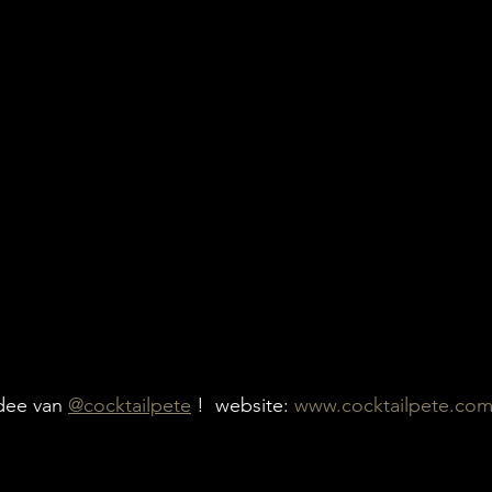
idee van 
@cocktailpete
 !  website: 
www.cocktailpete.co