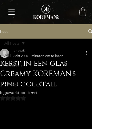
Post
All Posts
lenthe5
All Posts
9 okt 2025
1 minuten om te lezen
kerst in een glas:
Recepten
Creamy KOREMAN's
Nieuws
pino cocktail
nieuws
Bijgewerkt op:
5 mrt
Beoordeeld met NaN uit 5 sterren.