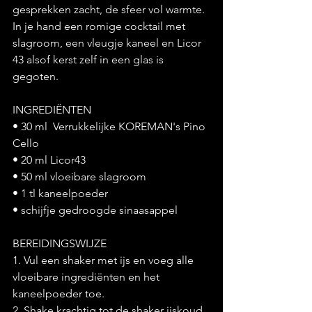
gesprekken zacht, de sfeer vol warmte. 
In je hand een romige cocktail met 
slagroom, een vleugje kaneel en Licor 
43 alsof kerst zelf in een glas is 
gegoten. 
INGREDIËNTEN
• 30 ml  Verrukkelijke KOREMAN's Pino 
Cello 
• 20 ml Licor43 
• 50 ml vloeibare slagroom 
• 1 tl kaneelpoeder 
• schijfje gedroogde sinaasappel 
BEREIDINGSWIJZE 
1. Vul een shaker met ijs en voeg alle 
vloeibare ingrediënten en het 
kaneelpoeder toe. 
2. Shake krachtig tot de shaker ijskoud 