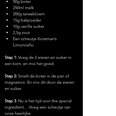
50g boter 
250ml melk 
200g tarwebloem
15g bakpoeder 
10g vanille suiker 
2,5g zout
Een scheutje Koreman’s 
Limoncello
Stap 1:
 Voeg de 2 eieren en suiker in 
een kom, en mix het goed.
Stap 2:
 Smelt de boter in de pan of 
magnetron. En mix dit door de eieren 
en suiker. 
Stap 3
: Nu is het tijd voor the special 
ingredient… Voeg een scheutje van 
onze heerlijke