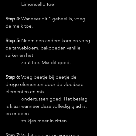
             Limoncello toe!
Stap 4:
 Wanneer dit 1 geheel is, voeg 
de melk toe.
Stap 5:
 Neem een andere kom en voeg 
de tarwebloem, bakpoeder, vanille 
suiker en het
             zout toe. Mix dit goed.
Stap 6:
 Voeg beetje bij beetje de 
droge elementen door de vloeibare 
elementen en mix
             ondertussen goed. Het beslag 
is klaar wanneer deze volledig glad is, 
en er geen 
             stukjes meer in zitten.
Stap 7:
 Verhit de pan, en voeg een 