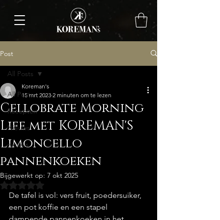
Post
All Posts
Koreman's
All Posts
15 mrt 2023
2 minuten om te lezen
Cellobrate Morning
Recepten
Life met KOREMAN'S
Nieuws
Limoncello
nieuws
pannenkoeken
Bijgewerkt op:
7 okt 2025
Beoordeeld met NaN uit 5 sterren.
De tafel is vol: vers fruit, poedersuiker, 
een pot koffie en een stapel 
dampende pannenkoeken in het 