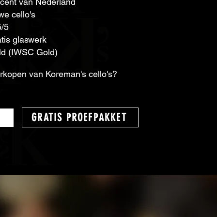
ducent van Nederland
e cello's
5/5
atis glaswerk
eld (IWSC Gold)
erkopen van Koreman's cello's?
GRATIS PROEFPAKKET