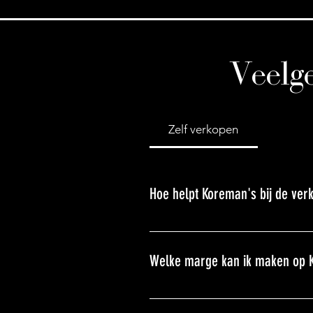
Veelg
Zelf verkopen
Hoe helpt Koreman's bij de ver
Koreman’s heeft 10 tapjes die
glaswerk die we bij slijters 
Welke marge kan ik maken op 
cello. Meer weten? Neem een k
Koreman’s kent de standaardma