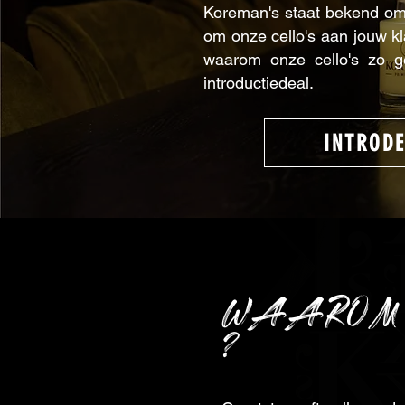
Koreman's staat bekend om 
om onze cello's aan jouw k
waarom onze cello's zo ge
introductiedeal.
INTRODE
WAARO
?