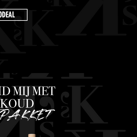
RODEAL
ID MIJ MET
JSKOUD
FPAKKET