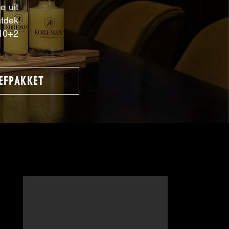
e uit
ntdek
 10+2
EFPAKKET