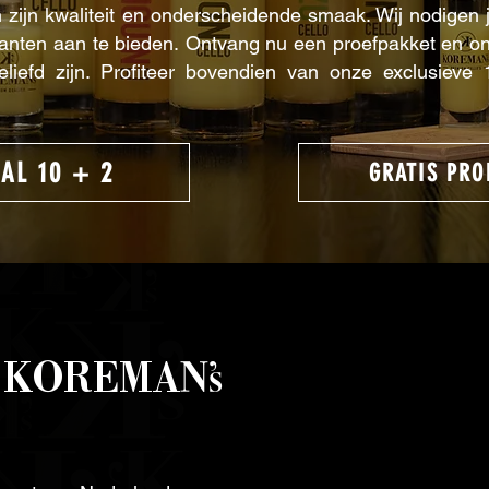
zijn kwaliteit en onderscheidende smaak.
Wij nodigen j
lanten
aan te bieden.
Ontvang nu een proefpakket en o
liefd zijn. Profiteer bovendien van onze exclusieve
AL 10 + 2
GRATIS PRO
M
KOREMAN