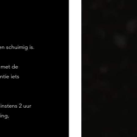
en schuimig is. 
 met de 
tie iets 
instens 2 uur 
ing, 