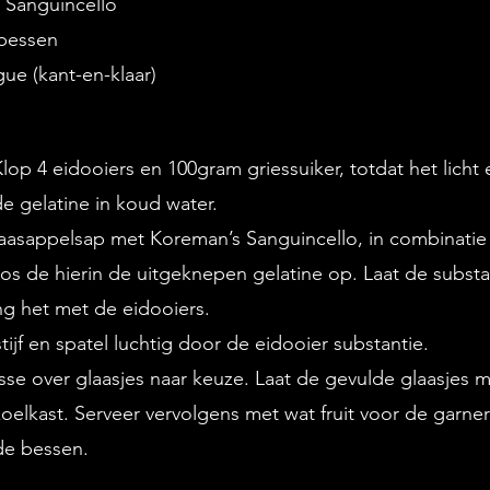
 Sanguincello
bessen
ue (kant-en-klaar)
 Klop 4 eidooiers en 100gram griessuiker, totdat het licht 
e gelatine in koud water.
aasappelsap met Koreman’s Sanguincello, in combinatie
Los de hierin de uitgeknepen gelatine op. Laat de substan
g het met de eidooiers.
stijf en spatel luchtig door de eidooier substantie.
se over glaasjes naar keuze. Laat de gevulde glaasjes m
koelkast. Serveer vervolgens met wat fruit voor de garner
de bessen. 