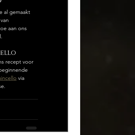
?
e al gemaakt 
 van 
toe aan ons 
.
cello
ns recept voor 
 beginnende 
incello
 via 
se.