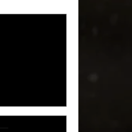
Alles weergeven
.
ngen