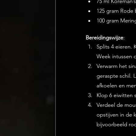
75 ml Koreman’s
125 gram Rode 
100 gram Mering
Bereidingswijze
: 
Splits 4 eieren.
Week intussen d
Verwarm het sin
geraspte schil. 
afkoelen en men
Klop 6 eiwitten 
Verdeel de mous
opstijven in de 
bijvoorbeeld ro