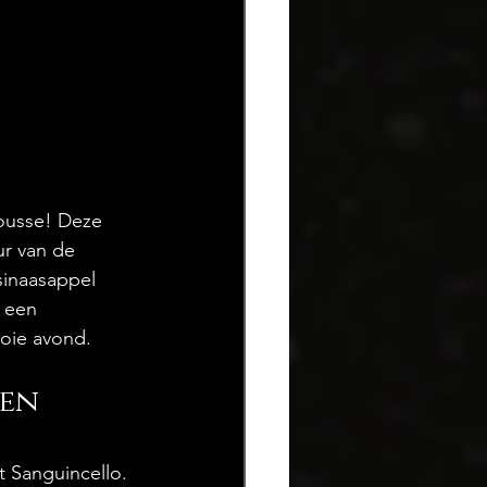
mousse! Deze 
r van de 
sinaasappel 
 een 
ooie avond.
en 
 Sanguincello. 