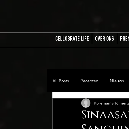
CELLOBRATE LIFE
OVER ONS
PRE
All Posts
Recepten
Nieuws
Koreman's
16 mei 
Sinaasa