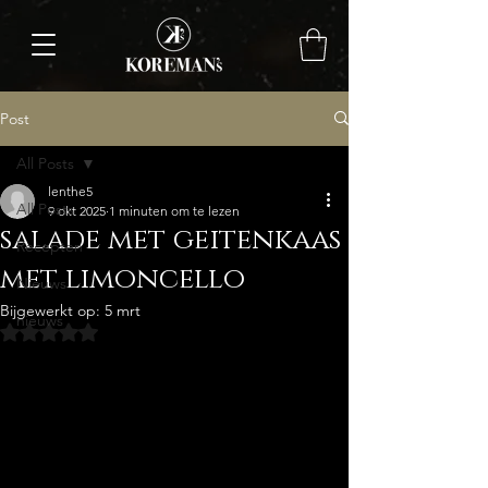
Post
All Posts
lenthe5
All Posts
9 okt 2025
1 minuten om te lezen
salade met geitenkaas
Recepten
met limoncello
Nieuws
Bijgewerkt op:
5 mrt
nieuws
Beoordeeld met NaN uit 5 sterren.