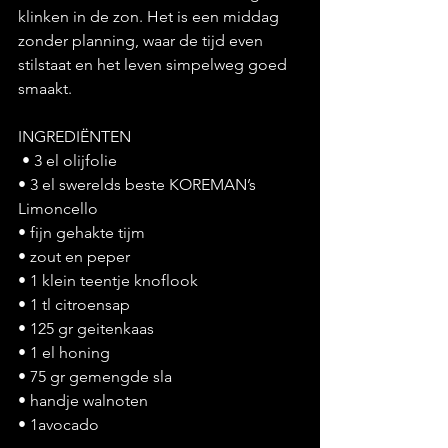
klinken in de zon. Het is een middag 
zonder planning, waar de tijd even 
stilstaat en het leven simpelweg goed 
smaakt.
INGREDIËNTEN
 • 3 el olijfolie 
• 3 el swerelds beste KOREMAN’s 
Limoncello 
• fijn gehakte tijm 
• zout en peper 
• 1 klein teentje knoflook 
• 1 tl citroensap 
• 125 gr geitenkaas 
• 1 el honing 
• 75 gr gemengde sla 
• handje walnoten 
• 1avocado