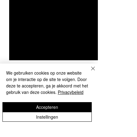
We gebruiken cookies op onze website
om je interactie op de site te volgen. Door
deze te accepteren, ga je akkoord met het
Opmerkingen
0.0 / 5 (0)
gebruik van deze cookies.
Privacybeleid
Accepteren
Reageer en beoordeel...
Gerechten met
Sangria met
Instellingen
limoncello!
Limoncello