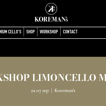
MIUM CELLO'S
SHOP
WORKSHOP
CONTACT
SHOP LIMONCELLO 
za 07 sep
  |  
Koreman's