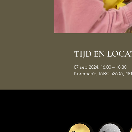
TIJD EN LOCA
07 sep 2024, 16:00 – 18:30
Koreman's, IABC 5260A, 48