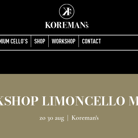
MIUM CELLO'S
SHOP
WORKSHOP
CONTACT
SHOP LIMONCELLO 
zo 30 aug
  |  
Koreman's