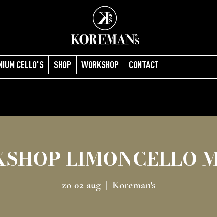
MIUM CELLO'S
SHOP
WORKSHOP
CONTACT
SHOP LIMONCELLO 
zo 02 aug
  |  
Koreman's