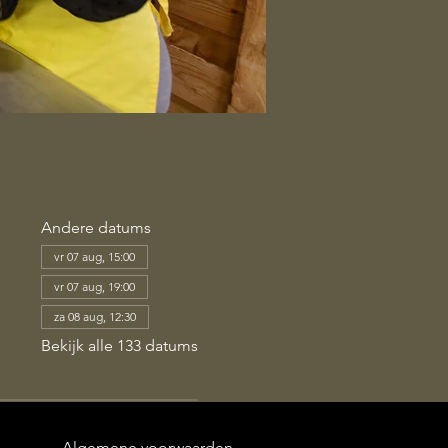
Andere datums
vr 07 aug, 15:00
vr 07 aug, 19:00
za 08 aug, 12:30
Bekijk alle 133 datums
Algemene voorwaarden