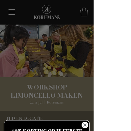
WORKSHOP
LIMONCELLO MAKEN
za 11 jul
  |  
Koreman's
TIJD EN LOCATIE
11 jul 2026, 12:30 – 15:00