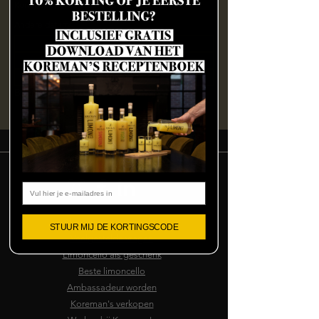
Koreman's, IABC 5260A, 4814 RD Breda
Andere datums
vr 07 aug, 15:00
vr 07 aug, 19:00
za 08 aug, 12:30
Bekijk alle 133 datums
Email
Algemene voorwaarden
STUUR MIJ DE KORTINGSCODE
Veelgestelde vragen
Limoncello als geschenk
Beste limoncello
Ambassadeur worden
Koreman's verkopen