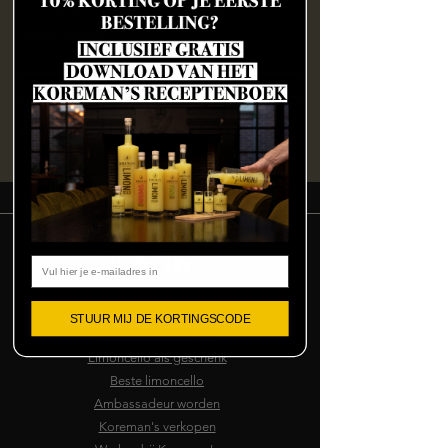
Koreman's, IABC 5260A, 4814 RD Breda
Andere datums
zo 09 aug, 16:00
vr 14 aug, 15:00
vr 14 aug, 19:00
Bekijk alle 127 datums
Email
Algemene voorwaarden
STUUR MIJ DE KORTINGSCODE
Veelgestelde vragen
Limoncello als geschenk
Beste limoncello
Ambassadeur worden
Koreman's verkopen