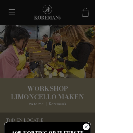
WORKSHOP
LIMONCELLO MAKEN
zo 10 mei
  |  
Koreman's
TIJD EN LOCATIE
10 mei 2026, 12:30 – 15:00