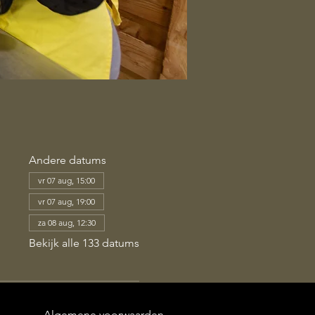
Andere datums
vr 07 aug, 15:00
vr 07 aug, 19:00
za 08 aug, 12:30
Bekijk alle 133 datums
Algemene voorwaarden