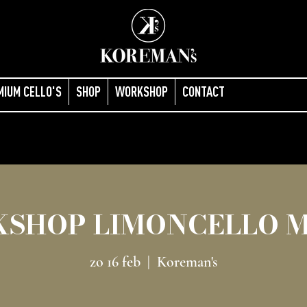
MIUM CELLO'S
SHOP
WORKSHOP
CONTACT
SHOP LIMONCELLO 
zo 16 feb
  |  
Koreman's