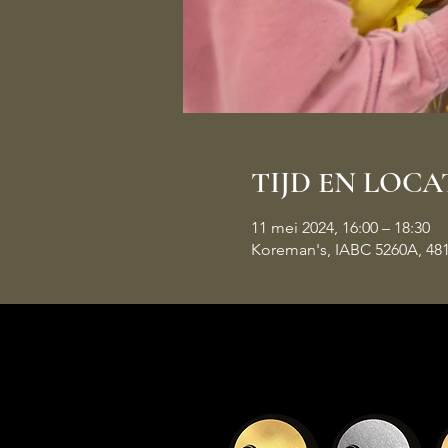
TIJD EN LOCA
11 mei 2024, 16:00 – 18:30
Koreman's, IABC 5260A, 48