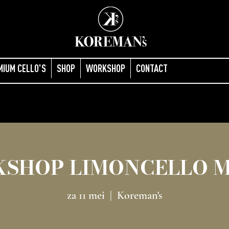
MIUM CELLO'S
SHOP
WORKSHOP
CONTACT
SHOP LIMONCELLO 
za 11 mei
  |  
Koreman's