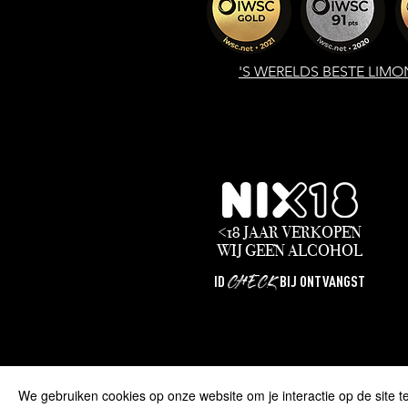
'S WERELDS
BESTE LIMO
<18 JAAR VERKOPEN
WIJ
GEEN
ALCOHOL
CHECK
ID
BIJ ONTVANGST
We gebruiken cookies op onze website om je interactie op de site t