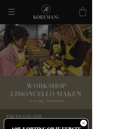
WORKSHOP
LIMONCELLO MAKEN
za 01 aug
  |  
Koreman's
TIJD EN LOCATIE
01 aug 2026, 16:00 – 18:30