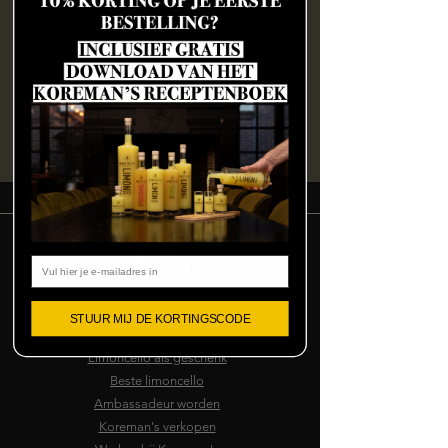
Koreman's, IABC 5260A, 4814 RD Breda
Andere datums
za 08 aug, 16:00
za 08 aug, 20:00
zo 09 aug, 12:30
Bekijk alle 130 datums
Email
Algemene voorwaarden
STUUR MIJ DE KORTINGSCODE
Veelgestelde vragen
Limoncello als geschenk
Beste limoncello
Ambassadeur worden
Koreman's verkopen