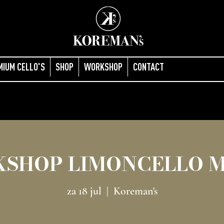
MIUM CELLO'S
SHOP
WORKSHOP
CONTACT
SHOP LIMONCELLO 
za 18 jul
  |  
Koreman's