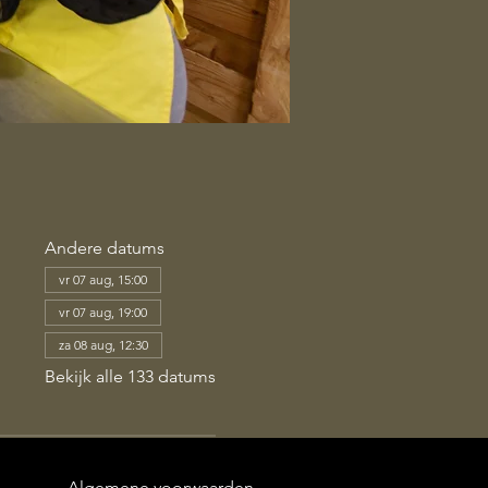
Andere datums
vr 07 aug, 15:00
vr 07 aug, 19:00
za 08 aug, 12:30
Bekijk alle 133 datums
Algemene voorwaarden