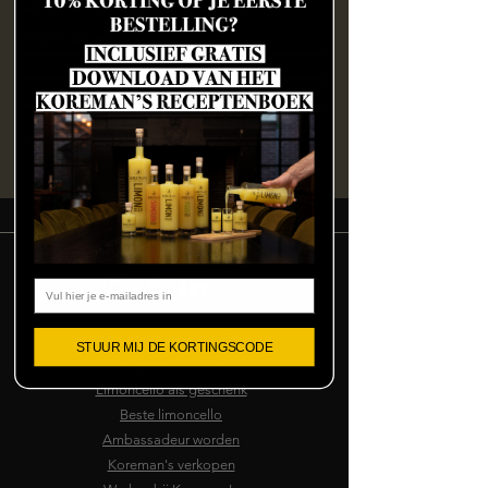
Koreman's, IABC 5260A, 4814 RD Breda
Andere datums
zo 09 aug, 12:30
zo 09 aug, 16:00
vr 14 aug, 15:00
Bekijk alle 128 datums
Email
Algemene voorwaarden
STUUR MIJ DE KORTINGSCODE
Veelgestelde vragen
Limoncello als geschenk
Beste limoncello
Ambassadeur worden
Koreman's verkopen