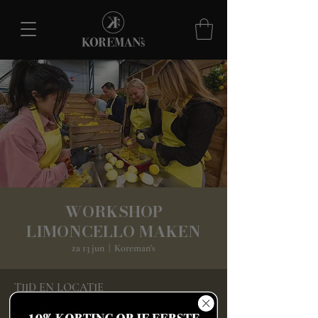
WORKSHOP
LIMONCELLO MAKEN
za 13 jun
  |  
Koreman's
TIJD EN LOCATIE
13 jun 2026, 12:30 – 15:00