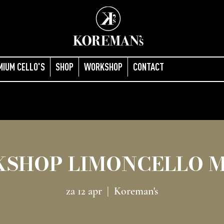
MIUM CELLO'S
SHOP
WORKSHOP
CONTACT
SHOP LIMONCELLO 
za 12 apr
  |  
Koreman's