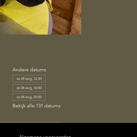
Andere datums
za 08 aug, 12:30
za 08 aug, 16:00
za 08 aug, 20:00
Bekijk alle 131 datums
Algemene voorwaarden