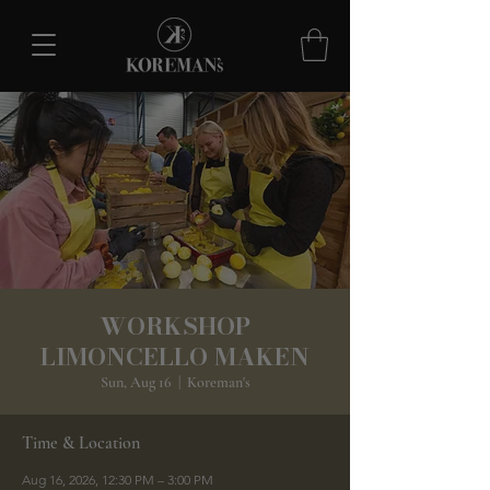
WORKSHOP
LIMONCELLO MAKEN
Sun, Aug 16
  |  
Koreman's
Time & Location
Aug 16, 2026, 12:30 PM – 3:00 PM