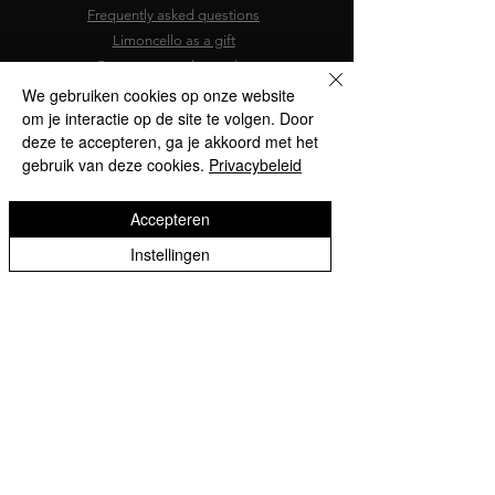
Frequently asked questions
Limoncello as a gift
Become an ambassador
Sell Koreman's
We gebruiken cookies op onze website
om je interactie op de site te volgen. Door
Working at Koreman's
deze te accepteren, ga je akkoord met het
In the media
gebruik van deze cookies.
Privacybeleid
Inspiration
Subscribe to newsletter
Return policy
Accepteren
Instellingen