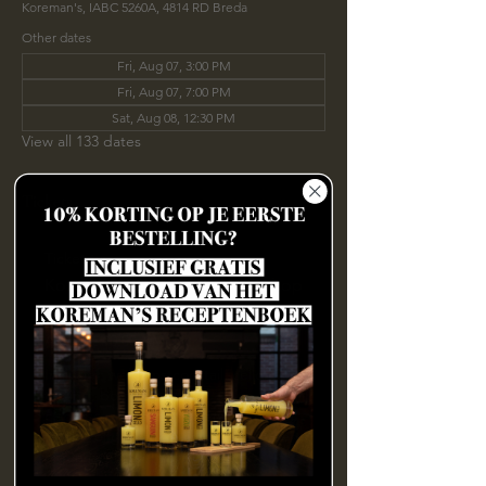
Koreman's, IABC 5260A, 4814 RD Breda
Other dates
Fri, Aug 07, 3:00 PM
Fri, Aug 07, 7:00 PM
Sat, Aug 08, 12:30 PM
View all 133 dates
Tickets
Ticket type
Koreman's Limoncello Workshop
Sale ends
Aug 09, 10:00 AM
Inclusief: welkomstcocktail, cello-
tasting, borrelplank, 
gepersonaliseerde fles en beginsel 
van je zelfgemaakte limoncello in een 
eigen jar. 