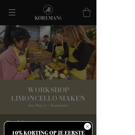
WORKSHOP
LIMONCELLO MAKEN
Sat, May 17
  |  
Koreman's
Time & Location
May 17, 2025, 12:30 PM – 3:00 PM