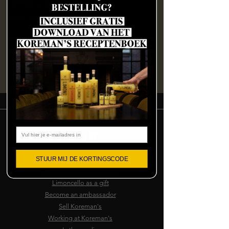
Koreman's, IABC 5260A, 4814 RD Breda
Other dates
Fri, Aug 07, 3:00 PM
Fri, Aug 07, 7:00 PM
Sat, Aug 08, 12:30 PM
View all 133 dates
Email
Terms and conditions
STUUR MIJ DE KORTINGSCODE
Frequently asked questions
Limoncello as a gift
Become an ambassador
Sell Koreman's
Working at Koreman's