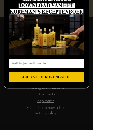
Koreman's, IABC 5260A, 4814 RD Breda
Terms and conditions
Email
Frequently asked questions
Limoncello as a gift
Become an ambassador
STUUR MIJ DE KORTINGSCODE
Sell Koreman's
Working at Koreman's
In the media
Inspiration
Subscribe to newsletter
Return policy