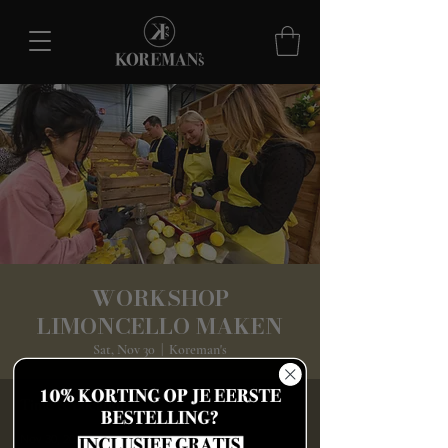
WORKSHOP
LIMONCELLO MAKEN
Sat, Nov 30
  |  
Koreman's
Time & Location
Nov 30, 2024, 4:00 PM – 6:30 PM